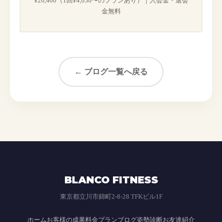
¥26,400（1回¥4,050〜のプランあり）｜入会金・退会
金無料
← ブログ一覧へ戻る
BLANCO FITNESS
東京都立川市錦町2-8-28 TFKビル1F
ホーム
お客様の成果
料金プラン
ブログ
姿勢診断
お友達紹介