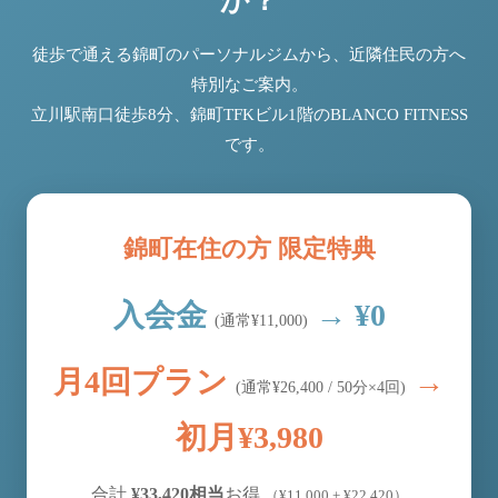
か？
徒歩で通える錦町のパーソナルジムから、近隣住民の方へ
特別なご案内。
立川駅南口徒歩8分、錦町TFKビル1階のBLANCO FITNESS
です。
錦町在住の方 限定特典
入会金
→
¥0
(通常¥11,000)
月4回プラン
→
(通常¥26,400 / 50分×4回)
初月¥3,980
合計
¥33,420相当
お得
（¥11,000 + ¥22,420）